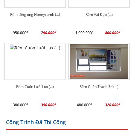
Rèm tổng ong Honeycomb (…)
Rèm Vải Đẹp (…)
đ
đ
đ
đ
950.000
790.000
1.000.000
800.000
Rèm Cuốn Lưới Lux (…)
Rèm Cuốn Tranh 3d (…)
đ
đ
đ
đ
380.000
350.000
480.000
320.000
Công Trình Đã Thi Công