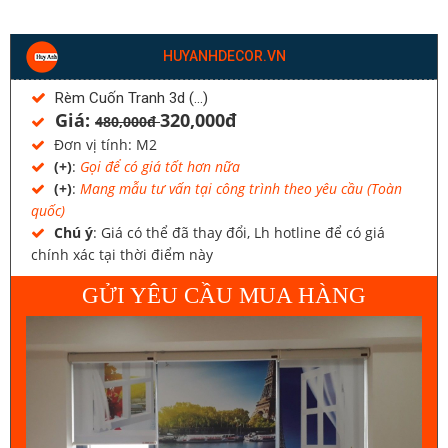
HUYANHDECOR.VN
Rèm Cuốn Tranh 3d (…)
Giá:
320,000đ
480,000đ
Đơn vị tính: M2
(+)
:
Gọi để có giá tốt hơn nữa
(+)
:
Mang mẫu tư vấn tại công trình theo yêu cầu (Toàn
quốc)
Chú ý
: Giá có thể đã thay đổi, Lh hotline để có giá
chính xác tại thời điểm này
GỬI YÊU CẦU MUA HÀNG