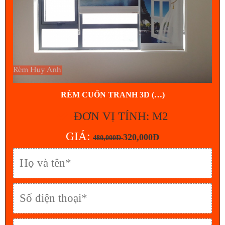
RÈM CUỐN TRANH 3D (…)
ĐƠN VỊ TÍNH: M2
GIÁ:
320,000Đ
480,000Đ