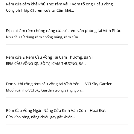
Rèm cửa cẩm khê Phú Thọ: rèm vải + vòm tổ ong + cầu vồng
Công trình lắp đặt rèm cửa tại Cẩm khê...
Địa chỉ làm rèm chống nắng cửa sổ, rèm văn phòng tại Vĩnh Phúc
Nhu cầu sử dụng rèm chống nắng, rèm cửa...
Rèm cửa & Rèm Cầu Vồng Tại Cam Thượng, Ba Vì
RÈM CẦU VỒNG XỊN SÒ TẠI CAM THƯỢNG, BA...
Đơn vị thi công rèm cầu vồng tại Vĩnh Yên — VCI Sky Garden
Muốn căn hộ VCI Sky Garden trông sáng, gọn...
Rèm Cầu Vồng Ngăn Nắng Cửa Kính Vân Côn – Hoài Đức
Cửa kính rộng, nắng chiếu gay gắt khiến...