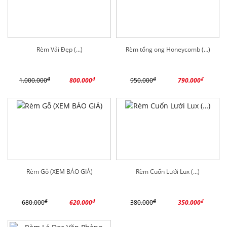
Rèm Vải Đẹp (…)
Rèm tổng ong Honeycomb (…)
đ
đ
đ
đ
1.000.000
800.000
950.000
790.000
Rèm Gỗ (XEM BÁO GIÁ)
Rèm Cuốn Lưới Lux (…)
đ
đ
đ
đ
680.000
620.000
380.000
350.000