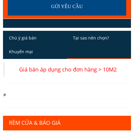
Chú ý giá bán
Tại sao nên chọn?
Khuyến mại
Giá bán áp dụng cho đơn hàng > 10M2
#
RÈM CỬA & BÁO GIÁ