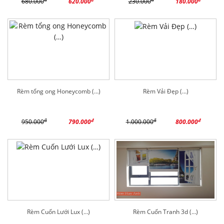
680.000
620.000
230.000
180.000
Rèm tổng ong Honeycomb (…)
Rèm Vải Đẹp (…)
đ
đ
đ
đ
950.000
790.000
1.000.000
800.000
Rèm Cuốn Lưới Lux (…)
Rèm Cuốn Tranh 3d (…)