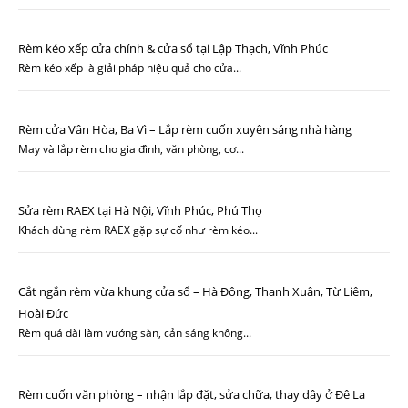
Rèm kéo xếp cửa chính & cửa sổ tại Lập Thạch, Vĩnh Phúc
Rèm kéo xếp là giải pháp hiệu quả cho cửa...
Rèm cửa Vân Hòa, Ba Vì – Lắp rèm cuốn xuyên sáng nhà hàng
May và lắp rèm cho gia đình, văn phòng, cơ...
Sửa rèm RAEX tại Hà Nội, Vĩnh Phúc, Phú Thọ
Khách dùng rèm RAEX gặp sự cố như rèm kéo...
Cắt ngắn rèm vừa khung cửa sổ – Hà Đông, Thanh Xuân, Từ Liêm,
Hoài Đức
Rèm quá dài làm vướng sàn, cản sáng không...
Rèm cuốn văn phòng – nhận lắp đặt, sửa chữa, thay dây ở Đê La