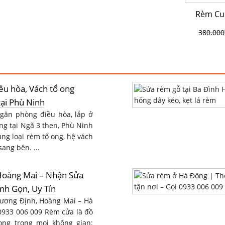
Rèm Cuố
380.000
u hòa, Vách tổ ong
ại Phù Ninh
găn phòng điều hòa, lắp ở
ng tại Ngã 3 then, Phù Ninh
ng loại rèm tổ ong, hệ vách
ang bên. ...
oàng Mai – Nhận Sửa
nh Gọn, Uy Tín
Trương Định, Hoàng Mai – Hà
 0933 006 009 Rèm cửa là đồ
ọng trong mọi không gian: