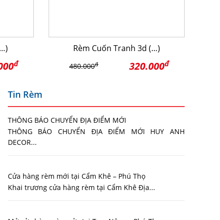
…)
Rèm Cuốn Tranh 3d (…)
đ
đ
000
320.000
đ
480.000
Tin Rèm
THÔNG BÁO CHUYỂN ĐỊA ĐIỂM MỚI
THÔNG BÁO CHUYỂN ĐỊA ĐIỂM MỚI HUY ANH
DECOR...
Cửa hàng rèm mới tại Cẩm Khê – Phú Thọ
Khai trương cửa hàng rèm tại Cẩm Khê Địa...