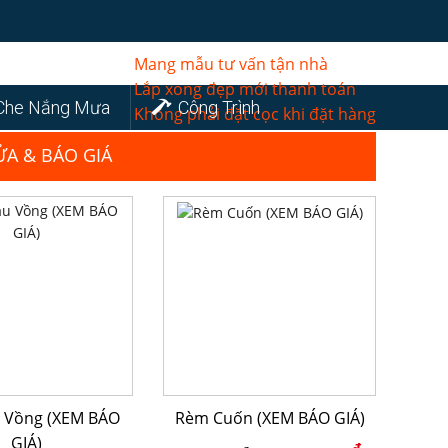
Mang mẫu tư vấn tận nhà
Lắp xong đẹp mới thanh toán
Che Nắng Mưa
Công Trình
Không phải đặt cọc khi đặt hàng
ỬA & BÁO GIÁ
 Vồng (XEM BÁO
Rèm Cuốn (XEM BÁO GIÁ)
GIÁ)