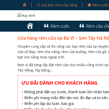
Giá bán rèm cầu vồng
Rèm cuốn
Trang
Rèm cuốn
Rèm cầu vồ
Chủ
Cửa hàng rèm cửa tại Ba Vì – Sơn Tây Hà Nộ
Chuyên cung cấp và thi công các loại rèm cửa tại Huyện
cửa sổ đẹp, rèm che nắng, rèm cửa buồng, rèm cửa gỗ,
bạt che nắng mưa ngoài trời.
Đơn vị đã từng lắp đặt rèm cửa cho nhiều công trình tại 
Tản Hồng, Tây Đằng…
ƯU ĐÃI DÀNH CHO KHÁCH HÀNG
– Không phải đặt cọc trước, thanh toán khi nhận hàn
– Miễn phí mang mẫu đến tận nơi, đo đạc và tư vấn.
– Miễn phí lập dự toán, báo giá.