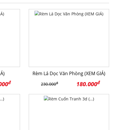
Á)
Rèm Lá Dọc Văn Phòng (XEM GIÁ)
đ
đ
000
180.000
đ
230.000