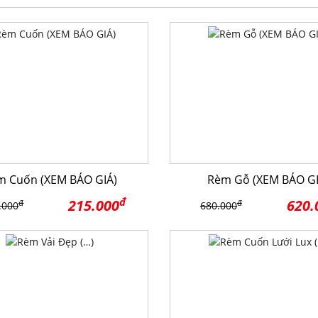
m Cuốn (XEM BÁO GIÁ)
Rèm Gỗ (XEM BÁO GI
đ
215.000
620.
đ
đ
.000
680.000