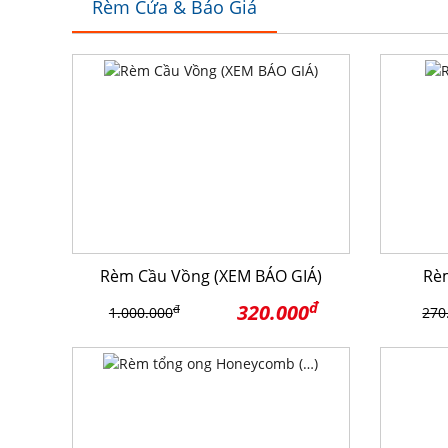
Rèm Cửa & Báo Giá
Rèm Cầu Vồng (XEM BÁO GIÁ)
Rè
đ
320.000
đ
1.000.000
270