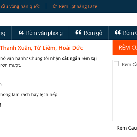
 cầu vồng hàn quốc
Rèm Lọt Sáng Laze
ng
Rèm văn phòng
Rèm gỗ
Rèm 
RÈM C
 Thanh Xuân, Từ Liêm, Hoài Đức
khó vận hành? Chúng tôi nhận
cắt ngắn rèm tại
trơn mượt.
ức
 không làm rách hay lệch nếp
g
Rèm Cầu