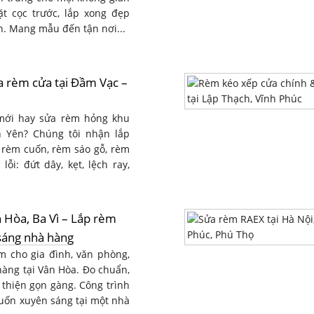
t cọc trước, lắp xong đẹp
n. Mang mẫu đến tận nơi...
a rèm cửa tại Đầm Vạc –
mới hay sửa rèm hỏng khu
h Yên? Chúng tôi nhận lắp
 rèm cuốn, rèm sáo gỗ, rèm
 lỗi: đứt dây, kẹt, lệch ray,
Hòa, Ba Vì – Lắp rèm
sáng nhà hàng
m cho gia đình, văn phòng,
hàng tại Vân Hòa. Đo chuẩn,
 thiện gọn gàng. Công trình
cuốn xuyên sáng tại một nhà