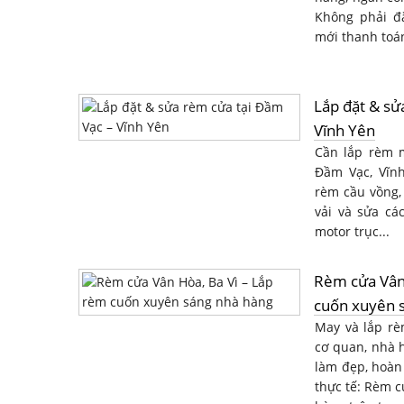
Không phải đặ
mới thanh toá
Lắp đặt & sử
Vĩnh Yên
Cần lắp rèm 
Đầm Vạc, Vĩn
rèm cầu vồng,
vải và sửa các
motor trục...
Rèm cửa Vân 
cuốn xuyên 
May và lắp rè
cơ quan, nhà 
làm đẹp, hoàn
thực tế: Rèm 