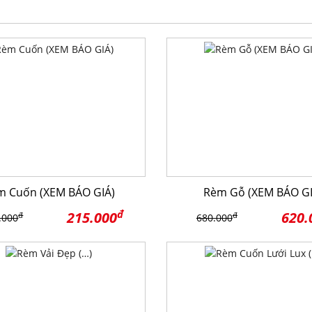
m Cuốn (XEM BÁO GIÁ)
Rèm Gỗ (XEM BÁO GI
đ
215.000
620.
đ
đ
.000
680.000