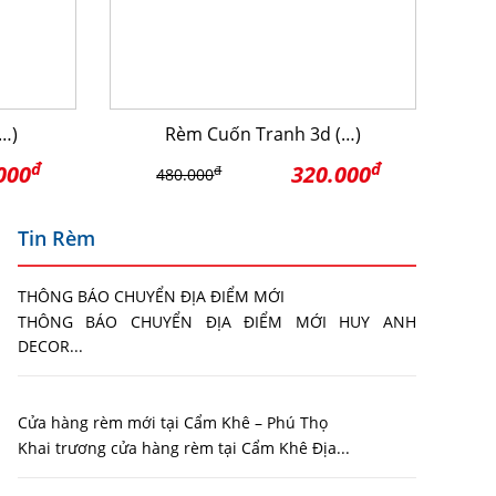
…)
Rèm Cuốn Tranh 3d (…)
đ
đ
000
320.000
đ
480.000
Tin Rèm
THÔNG BÁO CHUYỂN ĐỊA ĐIỂM MỚI
THÔNG BÁO CHUYỂN ĐỊA ĐIỂM MỚI HUY ANH
DECOR...
Cửa hàng rèm mới tại Cẩm Khê – Phú Thọ
Khai trương cửa hàng rèm tại Cẩm Khê Địa...