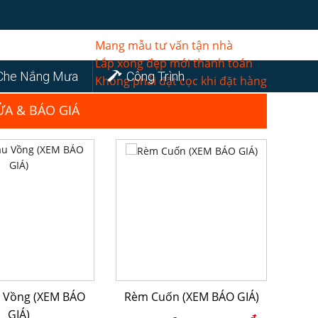
Mang mẫu tư vấn tận nhà
Lắp xong đẹp mới thanh toán
Che Nắng Mưa
Công Trình
Không phải đặt cọc khi đặt hàng
ỬA & BÁO GIÁ
 Vồng (XEM BÁO
Rèm Cuốn (XEM BÁO GIÁ)
GIÁ)