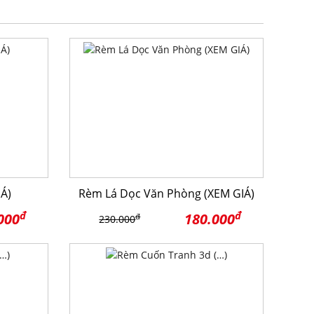
Á)
Rèm Lá Dọc Văn Phòng (XEM GIÁ)
đ
đ
000
180.000
đ
230.000