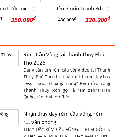
n Lưới Lux (…)
Rèm Cuốn Tranh 3d (…)
đ
đ
350.000
320.000
đ
đ
480.000
Rèm Cầu Vồng tại Thanh Thủy Phú
Thọ 2026
Đang cần tìm rèm cầu vồng đẹp tại Thanh
Thủy, Phú Thọ cho nhà mới, homestay hay
resort suối khoáng nóng? Rèm cầu vồng
Thanh Thủy (còn gọi là rèm zebra Hàn
Quốc, rèm hai lớp điều...
Nhận thay dây rèm cầu vồng, rèm
rút văn phòng
THAY DÂY RÈM CẦU VỒNG — RÈM GỖ 1 &
2 DÂY — RÈM KÉO RÚT DÂY VĂN PHÒNG