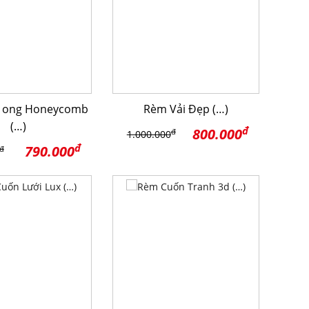
 ong Honeycomb
Rèm Vải Đẹp (…)
(…)
đ
800.000
đ
1.000.000
đ
790.000
đ