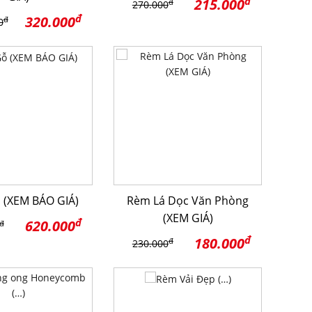
đ
215.000
đ
270.000
đ
320.000
đ
0
 (XEM BÁO GIÁ)
Rèm Lá Dọc Văn Phòng
(XEM GIÁ)
đ
620.000
đ
đ
180.000
đ
230.000