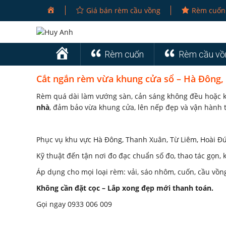
Giá bán rèm cầu vồng
Rèm cuốn
Trang
Rèm cuốn
Rèm cầu vồ
Chủ
Cắt ngắn rèm vừa khung cửa sổ – Hà Đông,
Rèm quá dài làm vướng sàn, cản sáng không đều hoặc 
nhà
, đảm bảo vừa khung cửa, lên nếp đẹp và vận hành 
Phục vụ khu vực Hà Đông, Thanh Xuân, Từ Liêm, Hoài Đ
Kỹ thuật đến tận nơi đo đạc chuẩn số đo, thao tác gọn,
Áp dụng cho mọi loại rèm: vải, sáo nhôm, cuốn, cầu vồn
Không cần đặt cọc – Lắp xong đẹp mới thanh toán.
Gọi ngay 0933 006 009